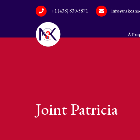
+1 (438) 830-5871
info@nskcana
À Pro
Joint Patricia