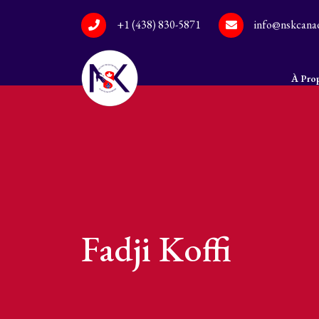
+1 (438) 830-5871
info@nskcana
À Pro
Fadji Koffi