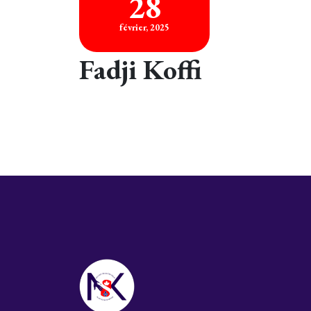
28
février, 2025
Fadji Koffi