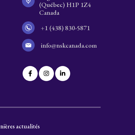
(Québec) H1P 1Z4
Canada
+1 (438) 830-5871
info@nskcanada.com
nières actualités