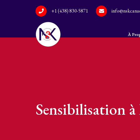
+1 (438) 830-5871
info@nskcana
À Pro
Sensibilisation à